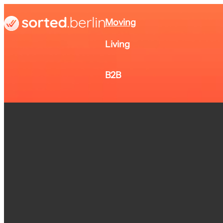
Moving
Living
B2B