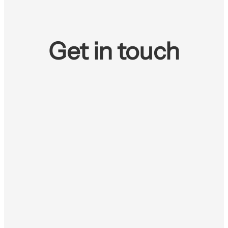
Get in touch
Send us a WhatsApp
Use the link below or scan this code
on your phone to message us in
WhatsApp
Message us on
WhatsApp →