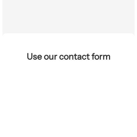
company and have lots of experience
helping other members of the
LGBTQI+ community moving to or
living in Berlin.
See how we can help →
Use our contact form