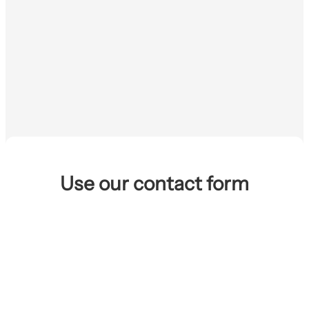
We’re a queer owned and run company and
have lots of experience helping other members
of the LGBTQI+ community moving to or
living in Berlin.
See how we can help →
Use our contact form